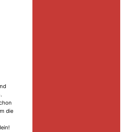
und
.
schon
m die
ein!