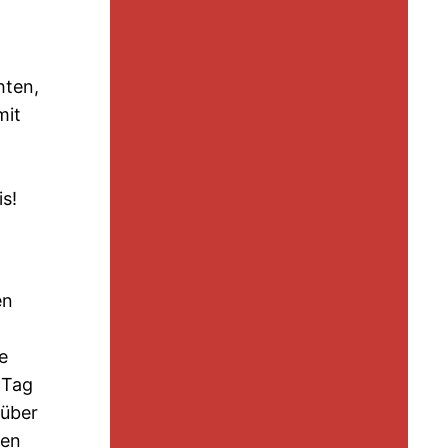
hten,
mit
s!
en
e
 Tag
 über
sen