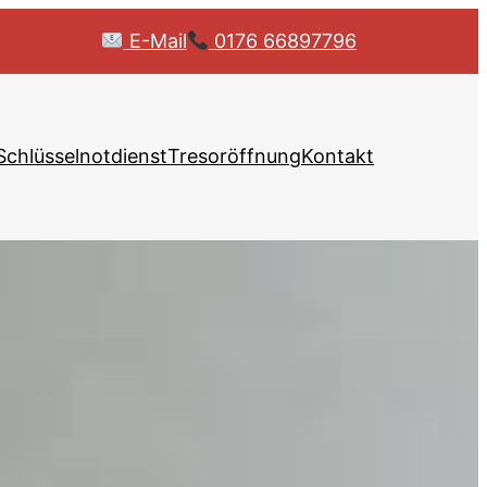
E-Mail
0176 66897796
Schlüsselnotdienst
Tresoröffnung
Kontakt