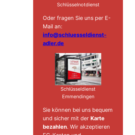
Schlüsselnotdienst
Oder fragen Sie uns per E-
Mail an:
info@schluesseldienst-
adler.de
Schlüsseldienst
Emmendingen
Sie können bei uns bequem
und sicher mit der
Karte
bezahlen
. Wir akzeptieren